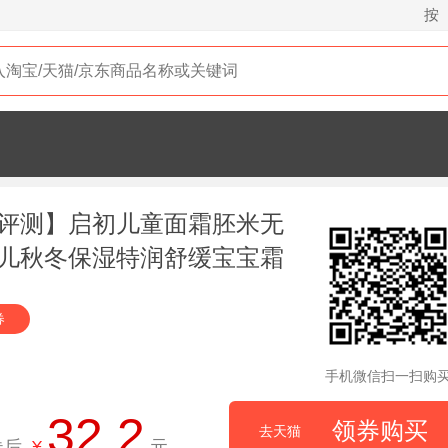
按
评测】启初儿童面霜胚米无
儿秋冬保湿特润舒缓宝宝霜
券
手机微信扫一扫购
32.2
领券购买
去天猫
券后
¥
元