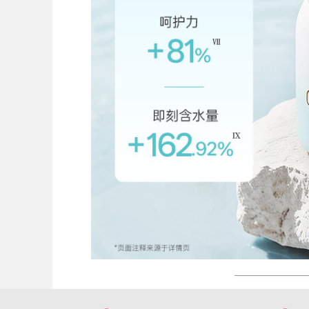
———————