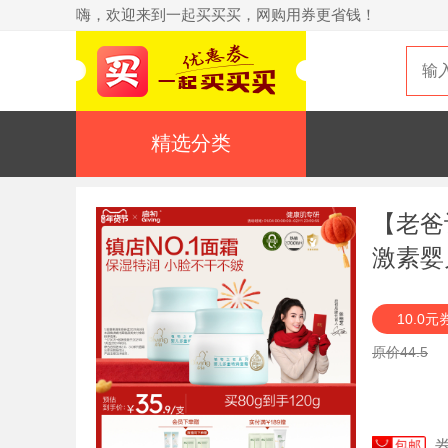
嗨，欢迎来到一起买买买，网购用券更省钱！
精选分类
【老爸
激素婴
10.0元
原价44.5