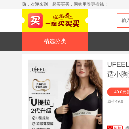
嗨，欢迎来到一起买买买，网购用券更省钱！
精选分类
UFE
适小胸
40.0元
原价49.9