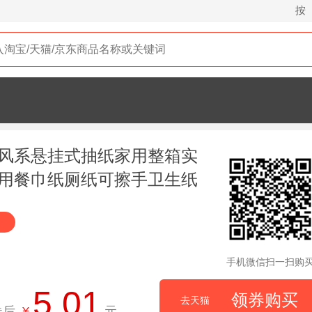
按
风系悬挂式抽纸家用整箱实
用餐巾纸厕纸可擦手卫生纸
手机微信扫一扫购
5.01
领券购买
去天猫
券后
¥
元