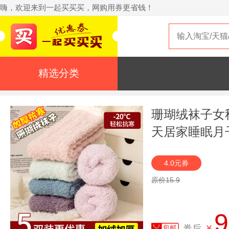
嗨，欢迎来到一起买买买，网购用券更省钱！
精选分类
珊瑚绒袜子女
天居家睡眠月
4.0元券
原价15.9
9
券后
¥