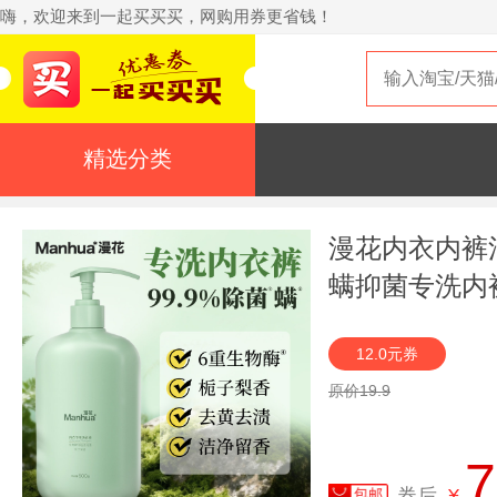
嗨，欢迎来到一起买买买，网购用券更省钱！
精选分类
漫花内衣内裤
螨抑菌专洗内
12.0元券
原价19.9
7
券后
¥