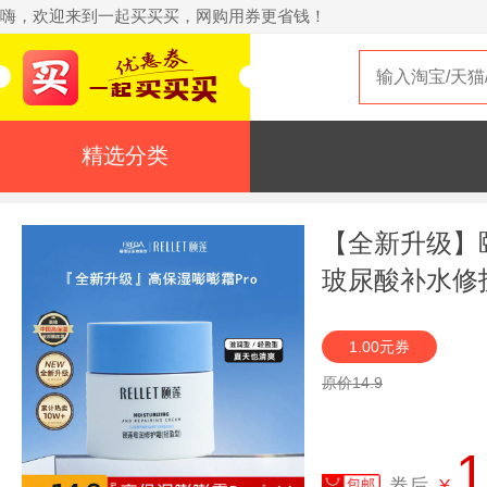
嗨，欢迎来到一起买买买，网购用券更省钱！
精选分类
【全新升级】颐
玻尿酸补水修
1.00元券
原价14.9
1
券后
¥