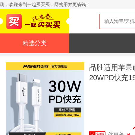
嗨，欢迎来到一起买买买，网购用券更省钱！
精选分类
品胜适用苹果ip
20WPD快充1
13手机8pm快
xs正品ipad插
优惠价
¥