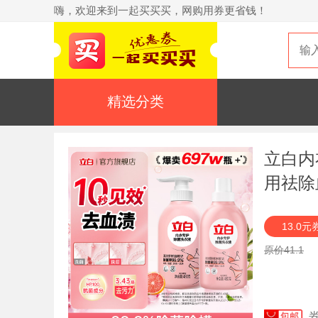
嗨，欢迎来到一起买买买，网购用券更省钱！
精选分类
立白内
用祛除
13.0元
原价41.1