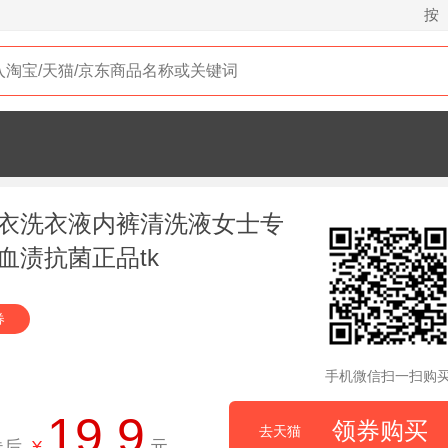
按
衣洗衣液内裤清洗液女士专
血渍抗菌正品tk
券
手机微信扫一扫购
19.9
领券购买
去天猫
券后
¥
元