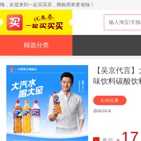
嗨，欢迎来到一起买买买，网购用券更省钱！
精选分类
【吴京代言】
味饮料碳酸饮料
6.00元券
原价23.9
17
券后
¥