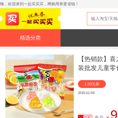
嗨，欢迎来到一起买买买，网购用券更省钱！
精选分类
【热销款】喜之
装批发儿童零
1.00元券
原价10.99
9
券后
¥