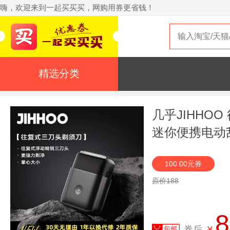
嗨，欢迎来到一起买买买，网购用券更省钱！
精选分类
几乎JIHHO
迷你便携电动
100.00元券
原价188
8
券后
¥