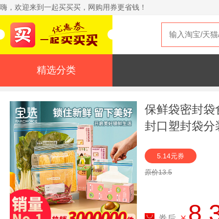
嗨，欢迎来到一起买买买，网购用券更省钱！
精选分类
保鲜袋密封袋
封口塑封袋分
5.14元券
原价13.5
8.
券后
¥