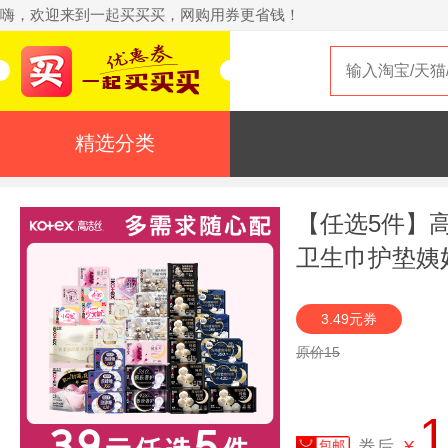
嗨，欢迎来到一起买买买，网购用券更省钱！
精选分类
【任选5件】
卫生巾护垫姨
3.49元券
原价15
1
券后
¥