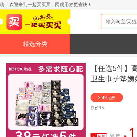
嗨，欢迎来到一起买买买，网购用券更省钱！
精选分类
【任选5件】
卫生巾护垫姨
3.49元券
原价15
1
券后
¥