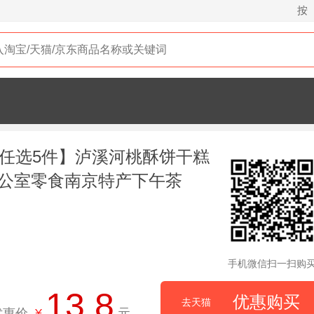
按
元任选5件】泸溪河桃酥饼干糕
公室零食南京特产下午茶
手机微信扫一扫购
13.8
优惠购买
去天猫
优惠价
¥
元