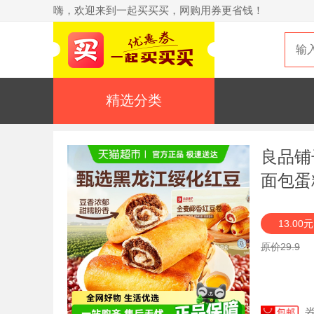
嗨，欢迎来到一起买买买，网购用券更省钱！
精选分类
良品铺
面包蛋
13.00
原价29.9