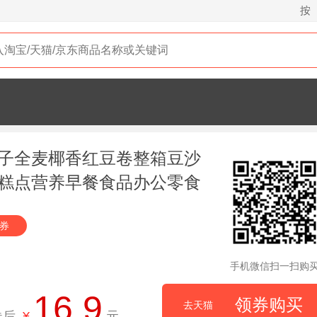
按
子全麦椰香红豆卷整箱豆沙
糕点营养早餐食品办公零食
元券
手机微信扫一扫购
16.9
领券购买
去天猫
券后
¥
元