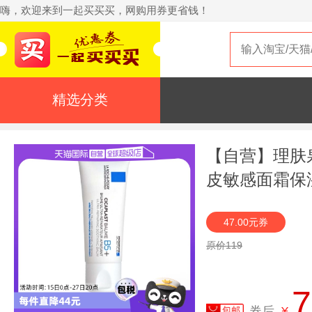
嗨，欢迎来到一起买买买，网购用券更省钱！
精选分类
【自营】理肤泉
皮敏感面霜保
47.00元券
原价119
7
券后
¥