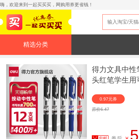
嗨，欢迎来到一起买买买，网购用券更省钱！
精选分类
得力文具中性笔
头红笔学生用
展会礼品笔刻
0.97元券
超越k35
原价6.47
5
券后
¥