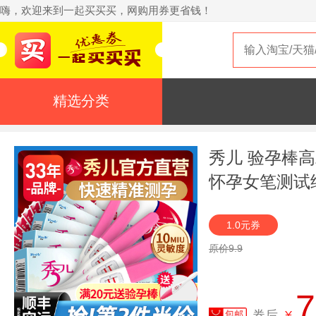
嗨，欢迎来到一起买买买，网购用券更省钱！
精选分类
秀儿 验孕棒
怀孕女笔测试
1.0元券
原价9.9
7
券后
¥