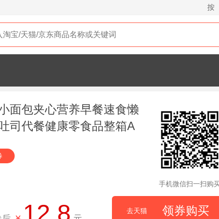
按
小面包夹心营养早餐速食懒
吐司代餐健康零食品整箱A
券
手机微信扫一扫购
12.8
领券购买
去天猫
券后
¥
元