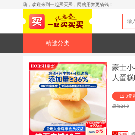
嗨，欢迎来到一起买买买，网购用券更省钱！
精选分类
豪士小
人蛋糕
12.0元
原价24.8