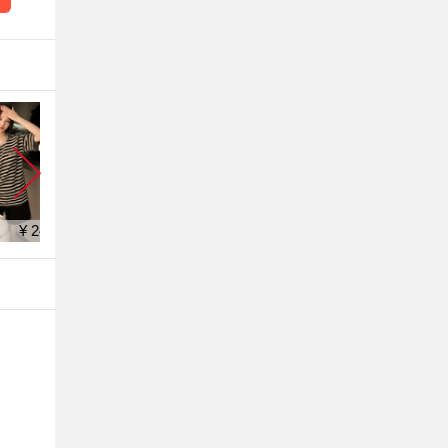
¥ 24.9
¥ 85.0
¥ 70.3