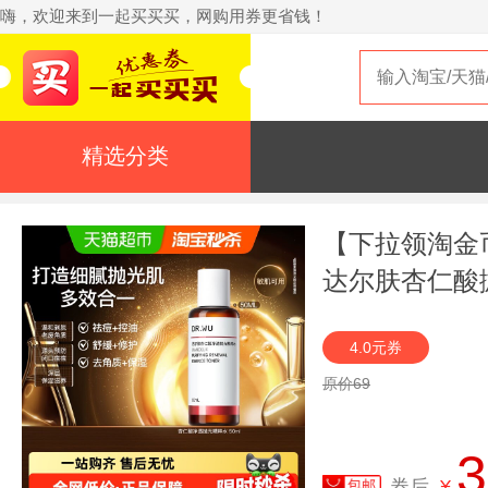
嗨，欢迎来到一起买买买，网购用券更省钱！
精选分类
【下拉领淘金币
达尔肤杏仁酸
4.0元券
原价69
3
券后
¥