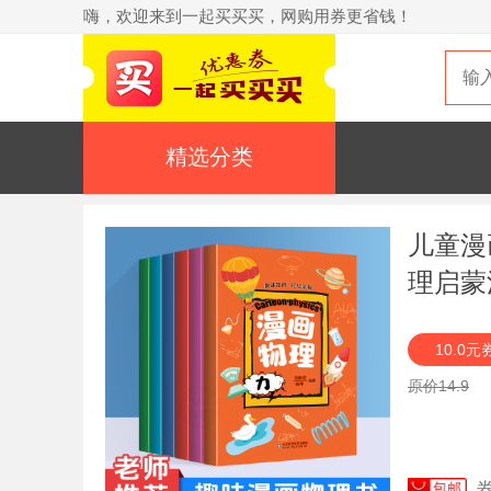
嗨，欢迎来到一起买买买，网购用券更省钱！
精选分类
儿童漫
理启蒙
知识百
10.0元
读物
原价14.9