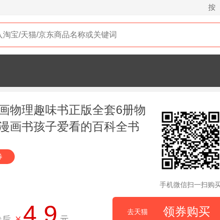
按
画物理趣味书正版全套6册物
漫画书孩子爱看的百科全书
科小学生课外阅读少儿科普
券
手机微信扫一扫购
4.9
领券购买
去天猫
券后
¥
元