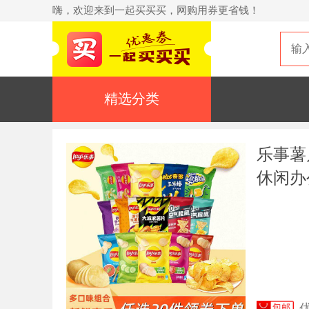
嗨，欢迎来到一起买买买，网购用券更省钱！
精选分类
乐事薯
休闲办