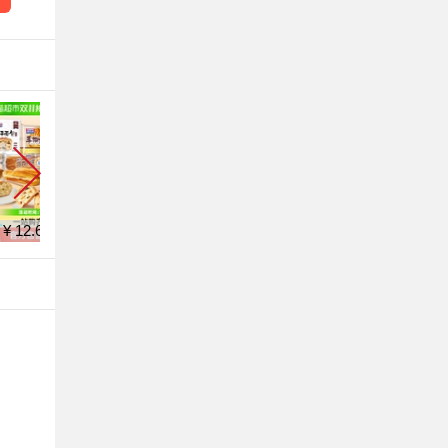
¥ 39.9
¥ 86.4
¥ 41.2