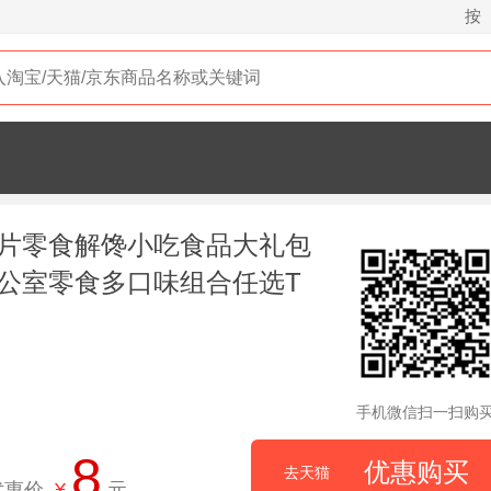
按
片零食解馋小吃食品大礼包
公室零食多口味组合任选T
手机微信扫一扫购
8
优惠购买
去天猫
优惠价
¥
元