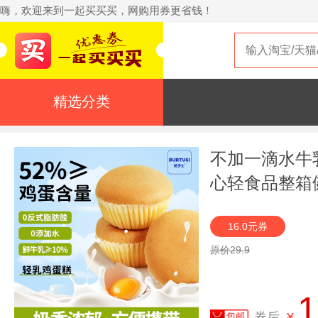
嗨，欢迎来到一起买买买，网购用券更省钱！
精选分类
不加一滴水牛
心轻食品整箱
16.0元券
原价29.9
1
券后
¥