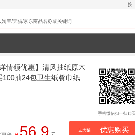
按
详情领优惠】清风抽纸原木
层100抽24包卫生纸餐巾纸
手机微信扫一扫购
56.9
优惠购买
去天猫
优惠价
¥
元