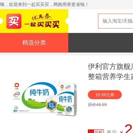
嗨，欢迎来到一起买买买，网购用券更省钱！
精选分类
伊利官方旗舰店
整箱营养学生
18.99元券
原价48.89
2
券后
¥