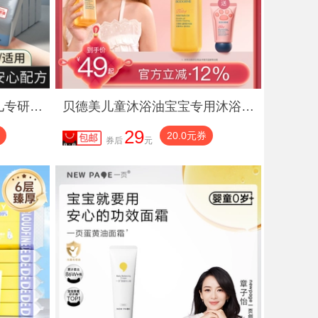
植护大包乳霜纸云柔巾婴儿专研保湿柔纸巾宝宝抽纸面巾纸擦鼻涕纸
贝德美儿童沐浴油宝宝专用沐浴露二合一秋冬季婴儿洗澡沐浴身体油
29
20.0元券
券后
元