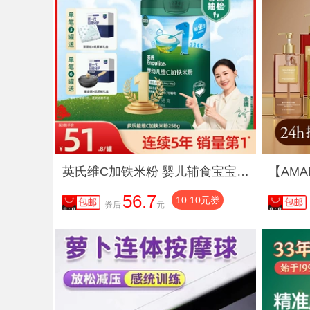
英氏维C加铁米粉 婴儿辅食宝宝营养高铁米粉米糊1阶 罐装原味258g
56.7
10.10元券
券后
元