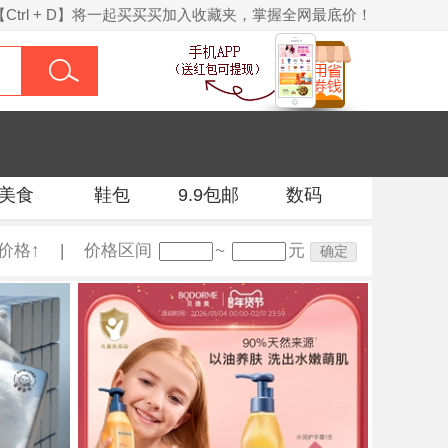
【Ctrl + D】将一起买买买加入收藏夹，掌握全网最底价！
美食
鞋包
9.9包邮
数码
价格↑
|
价格区间
~
元
确定