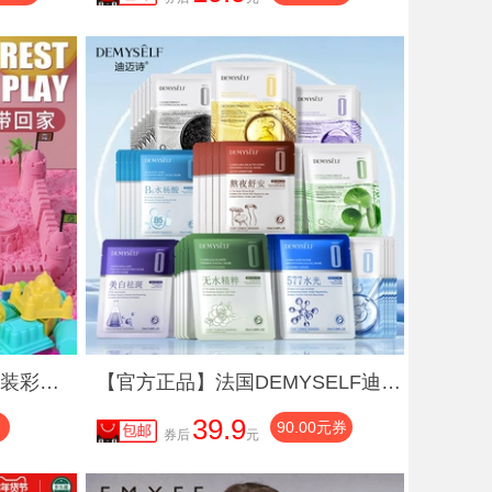
2到10斤儿童太空玩具沙套装彩色沙子粘土安全无毒散沙手工模具
【官方正品】法国DEMYSELF迪迈诗 多效面膜升级2.0美白淡斑补水4
39.9
90.00元券
券后
元