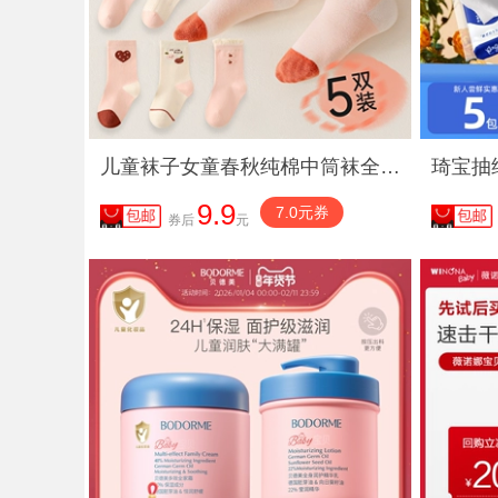
儿童袜子女童春秋纯棉中筒袜全棉宝宝男孩秋冬长筒袜童袜加厚棉袜
9.9
7.0元券
券后
元