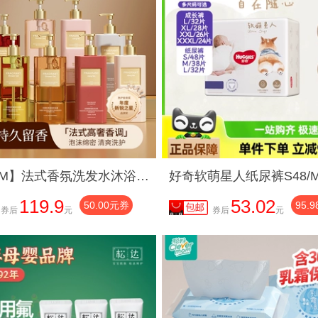
【AMAM】法式香氛洗发水沐浴露氨基酸控油蓬松水润全身持久留香33
119.9
53.02
50.00元券
95.
券后
元
券后
元