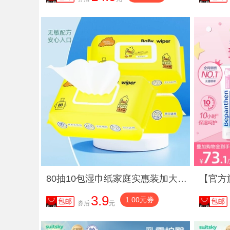
80抽10包湿巾纸家庭实惠装加大加厚大包装婴幼儿宝宝儿童手口家用
3.9
1.00元券
券后
元