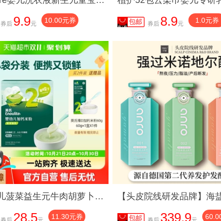
babycare婴儿洗衣液新生儿童宝宝专用内衣裤清洗酵素洗衣抑菌抗菌
9.9
8.9
10.00元券
1.0元券
券后
元
券后
元
英氏婴儿菠菜益生元牛肉胡萝卜加铁钙锌米粉宝宝辅食营养米糊
28.5
339.9
11.30元券
60.
券后
元
券后
元