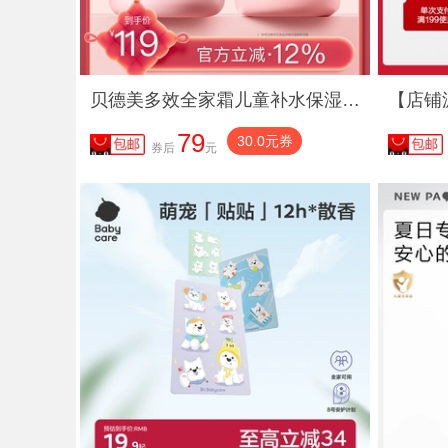
贝德美多效全家霜儿童补水保湿霜舒缓滋润身体乳大粉罐成人可用
79
30.0元券
券后
元