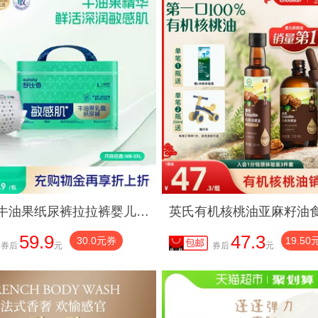
舒比奇牛油果纸尿裤拉拉裤婴儿尿不湿敏感肌秋冬季超薄
59.9
47.3
30.0元券
19.50
券后
元
券后
元