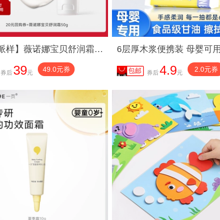
【店铺派样】薇诺娜宝贝舒润霜宝宝特护霜婴儿润肤乳
39
4.9
49.0元券
2.0元券
券后
元
券后
元