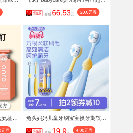
植护52包云柔巾婴儿专研乳霜纸儿童便携保湿纸柔纸巾超软抽纸宝宝
【tk】babycare婴儿纱布浴巾超柔吸水新生纱布巾儿童宝宝大毛巾
66.53
20.0元券
券后
元
【头皮院线研发品牌】海盐氨基酸洗发水控油沐浴露发膜2
兔头妈妈儿童牙刷宝宝换牙期软毛口腔清洁乳牙护齿万毛牙刷1-3-12
19.9
00元券
4.00元券
券后
元