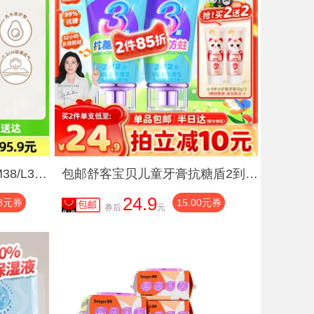
好奇软萌星人纸尿裤S48/M38/L32成长裤L32/XL28/XXL26/XXXL24
包邮舒客宝贝儿童牙膏抗糖盾2到6到12岁含氟换牙期防蛀固齿
24.9
98元券
15.00元券
券后
元