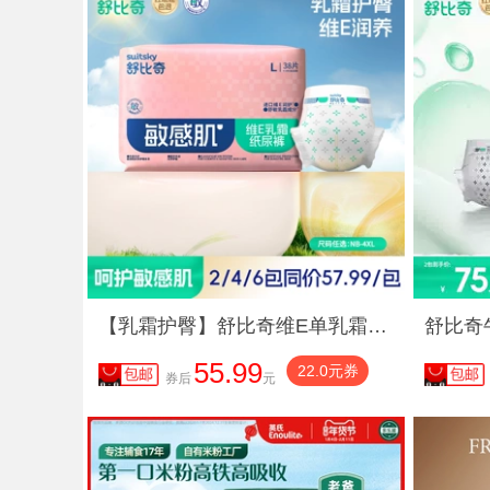
【乳霜护臀】舒比奇维E单乳霜纸尿裤拉拉裤婴儿尿不湿透气敏感肌
55.99
22.0元券
券后
元