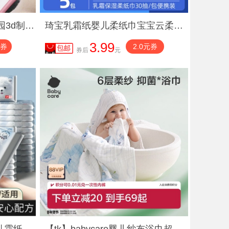
儿童手工diy立体贴画幼儿园3d制作材料包玩具女孩子创意美术贴纸
琦宝乳霜纸婴儿柔纸巾宝宝云柔巾新生婴儿专用保湿柔纸巾便携30抽
3.99
元券
2.0元券
券后
元