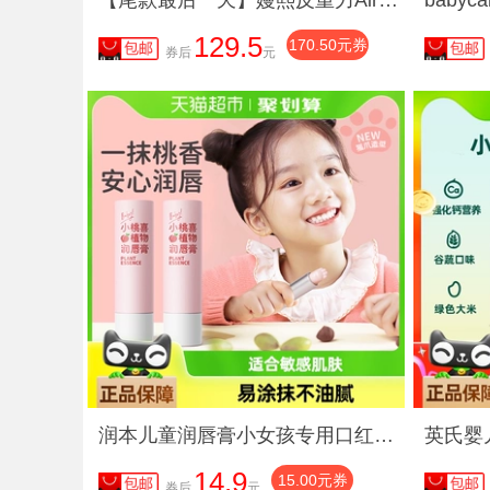
【尾款最后一天】嫚熙反重力Air孕妇哺乳内衣夏季凉感防漏点文胸
129.5
170.50元券
券后
元
润本儿童润唇膏小女孩专用口红唇彩保湿滋润补水宝宝防干裂护唇膏
14.9
15.00元券
券后
元