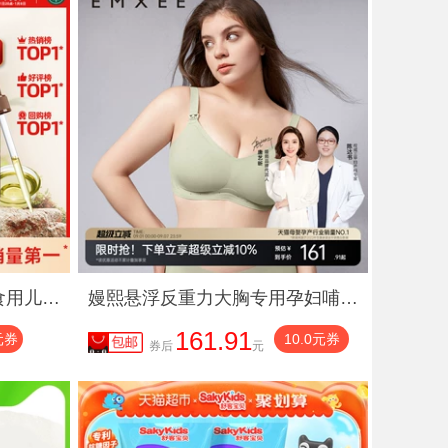
英氏有机核桃油亚麻籽油食用儿童热炒牛油果送婴幼儿宝宝辅食
嫚熙悬浮反重力大胸专用孕妇哺乳内衣聚拢防下垂孕期产后Max文胸
161.91
元券
10.0元券
券后
元