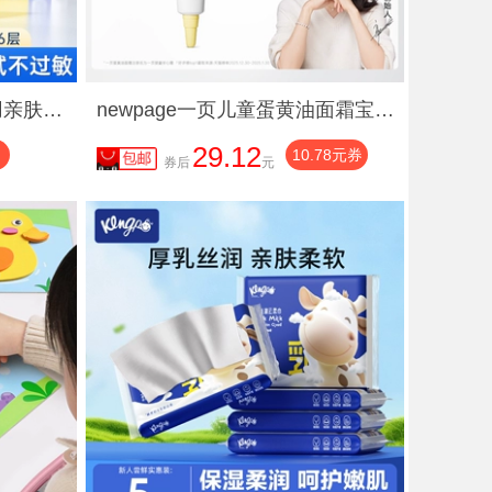
6层厚木浆便携装 母婴可用亲肤云柔巾保湿乳霜纸方巾抽纸 20抽/包
newpage一页儿童蛋黄油面霜宝宝霜10g保湿舒缓补水官方正品保证
29.12
10.78元券
券后
元