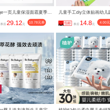
newpage一页儿童保湿面霜夏季安心霜10g沁爽保湿水润官方正品保证
29.12
14.8
10.78元券
4.00
券后
元
券后
元