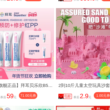
【官方旗舰正品】拜耳贝乐欣B5护臀膏婴儿防红屁屁霜bepanthen
59
2.9
71.00元券
1.00元券
券后
元
券后
元