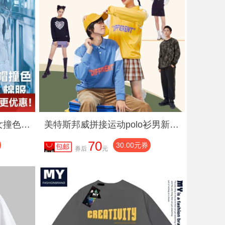
【王一博同款】真维斯男女撞色棉服冬季2025新款骑士风棉袄潮G2
美特斯邦威拼接运动polo衫男新款秋季撞色情侣装宽松女士卫衣ZZ
70
券
30.00元券
券后
元