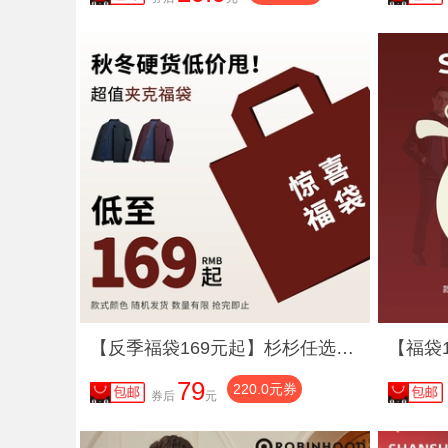
【反季福袋169元起】杉杉任选夹克男2025春秋季新款外套男士茄克
79
220.0元券
券后
元