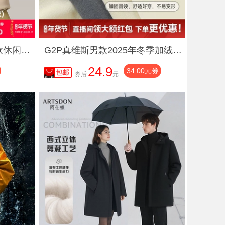
鸭鸭夫格圆领卫衣男女同款休闲华夫格圆领套头卫衣外套
G2P真维斯男款2025年冬季加绒保暖圆领卫衣潮流印花休闲舒适上衣
24.9
34.00元券
券后
元