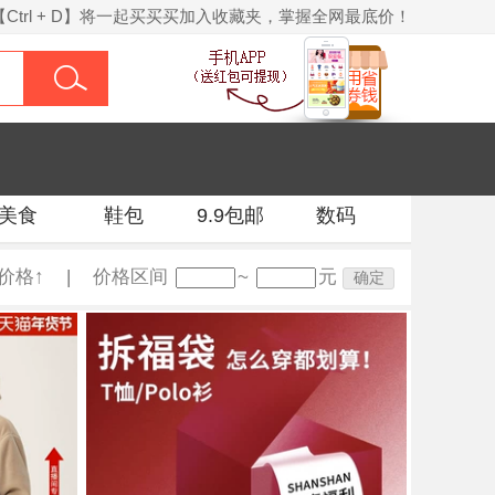
【Ctrl + D】将一起买买买加入收藏夹，掌握全网最底价！
美食
鞋包
9.9包邮
数码
价格↑
|
价格区间
~
元
确定