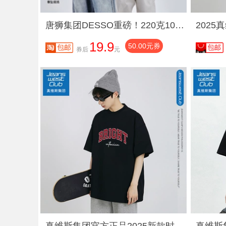
唐狮集团DESSO重磅！220克100%纯棉百搭潮流短袖T恤情侣男女款
19.9
50.00元券
券后
元