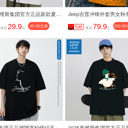
2025真维斯集团官方正品新款夏季宽松时尚潮流情侣上衣短袖TYK
29.9
79.9
40.00元券
200.0
券后
元
券后
元