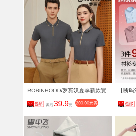
ROBINHOOD/罗宾汉夏季新款宽松运动短袖男士商务休闲polo衫
39.9
200.00元券
券后
元