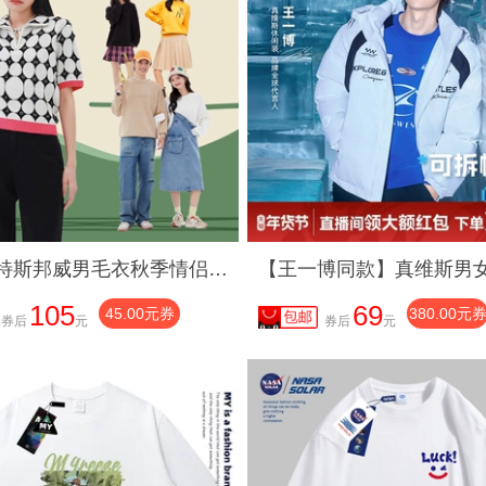
国货美特斯邦威男毛衣秋季情侣学院风设计感圆领套头长袖上衣男ZZ
105
69
45.00元券
380.00元
券后
元
券后
元