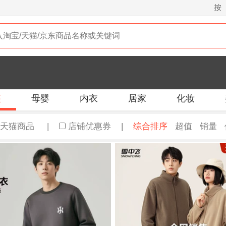
按
装
母婴
内衣
居家
化妆
天猫商品
|
店铺优惠券
|
综合排序
超值
销量