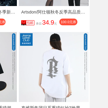
Jeep吉普冲锋外套男女秋冬季新款加厚保暖立领面包服外套休闲上衣
Artsdon/阿仕顿秋冬反季高品质中长款羊毛大衣男女爸妈款毛呢大衣
34.9
0元券
100.0元券
券后
元