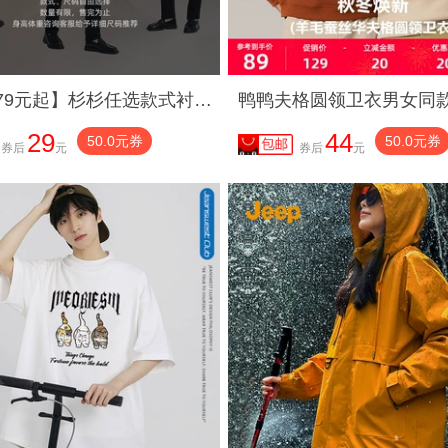
【福袋79元起】杉杉任选款式衬衫男款2025春秋季新款外套衬衣男士
29
44
50.0元券
50.0元券
券后
元
券后
元