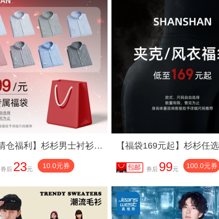
【断码清仓福利】杉杉男士衬衫男款2025夏季新款短袖衬衣服男装
23
99
10.0元券
100.0元券
券后
元
券后
元