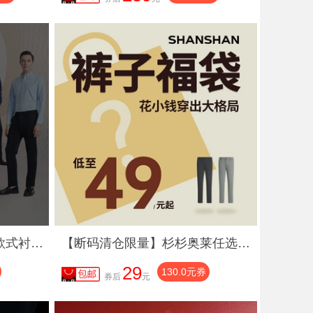
【福袋69元起】杉杉任选款式衬衫男款2025春秋季新款长袖衬衣男士
【断码清仓限量】杉杉奥莱任选男士2025春秋季新款休闲裤牛仔裤
29
130.0元券
券后
元