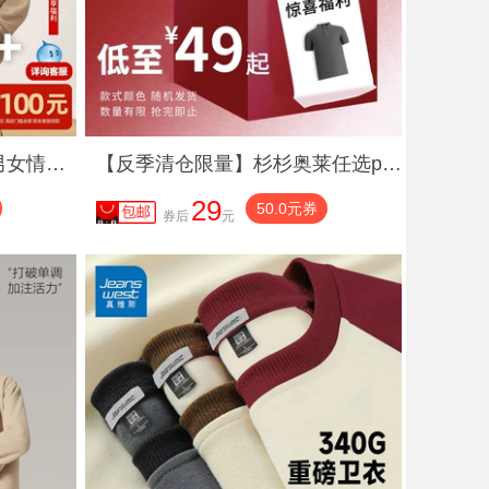
【活动热卖】雪中飞秋新男女情侣运动摇粒绒立领外套户外休闲大码
【反季清仓限量】杉杉奥莱任选polo衫男款2025夏季新款T恤短袖T恤
29
50.0元券
券后
元