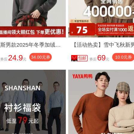
DY真维斯男款2025年冬季加绒保暖圆领卫衣潮流印花休闲舒适上衣
24.9
69
34.00元券
10.0元券
券后
元
券后
元