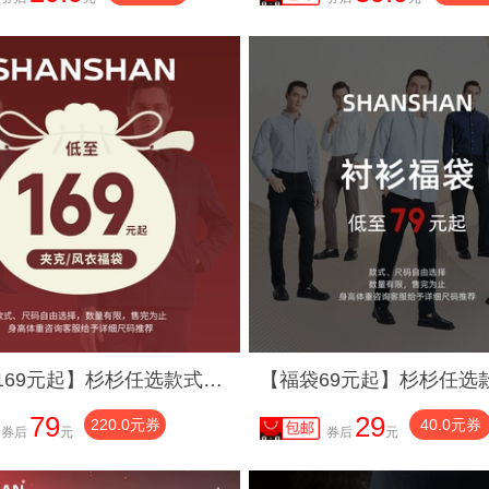
【福袋169元起】杉杉任选款式夹克男款2025春秋季新款男士外套
79
29
220.0元券
40.0元券
券后
元
券后
元