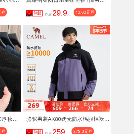
2025真维斯集团官方正品重磅潮流短袖男女同款情侣上衣T恤TYK
真维斯集团日系重磅短袖T恤男女学院休闲宽松时尚情侣T恤TYK
29.9
元券
40.00元券
券后
元
红蜻蜓男士圆领毛衣加绒加厚秋冬新款休闲保暖爸爸冬装针织打底衫
骆驼男装AK80硬壳防水棉服棉袄冬季男外套夹克徒步加厚户外登山服
259
元券
279.0元券
券后
元