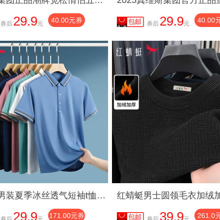
真维斯集团正品潮牌宽松情侣五分袖美式复古高街半袖t恤男女TYK
29.9
29.9
40.00元券
40.00
券后
元
券后
元
红蜻蜓男装夏季冰丝透气短袖t恤25新款中年男士翻领休闲内搭上衣
29.9
39.9
171.00元券
261.0
券后
元
券后
元