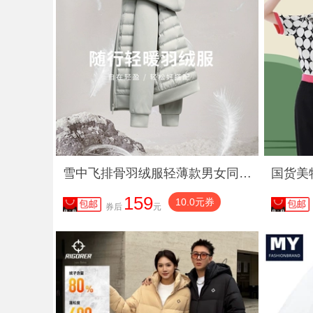
雪中飞排骨羽绒服轻薄款男女同款时尚拼接保暖情侣连帽轻便外套潮
159
10.0元券
券后
元