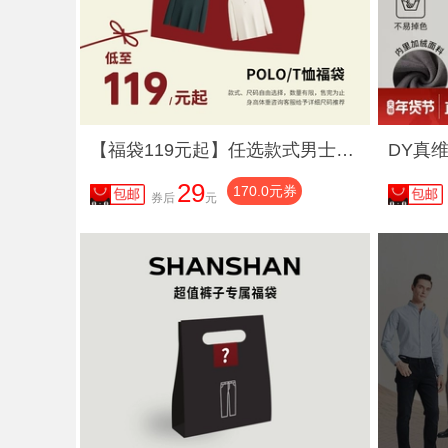
【福袋119元起】任选款式男士长袖Polo衫T恤男2025春秋新款翻领
29
170.0元券
券后
元