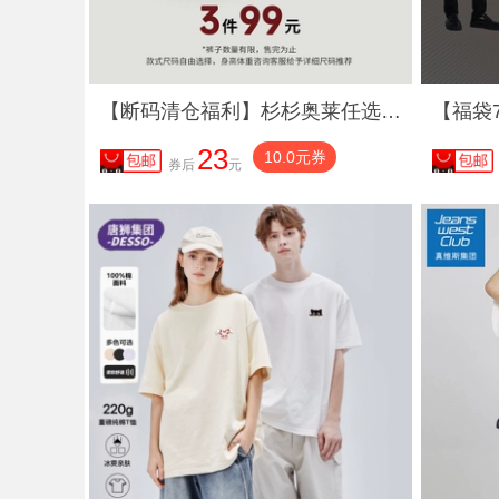
【断码清仓福利】杉杉奥莱任选休闲裤2025秋冬季新款西裤牛仔裤子
23
10.0元券
券后
元