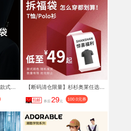
【福袋169元起】杉杉任选款式夹克男款2025春秋季新款男士外套
【断码清仓限量】杉杉奥莱任选T恤男款2025夏季新款polo衫短袖T恤
29
100.0元券
券后
元